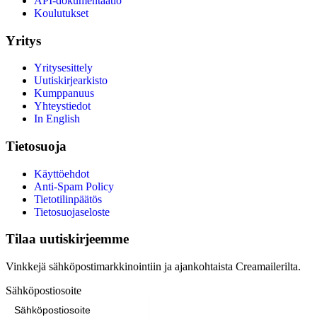
API-dokumentaatio
Koulutukset
Yritys
Yritysesittely
Uutiskirjearkisto
Kumppanuus
Yhteystiedot
In English
Tietosuoja
Käyttöehdot
Anti-Spam Policy
Tietotilinpäätös
Tietosuojaseloste
Tilaa uutiskirjeemme
Vinkkejä sähköpostimarkkinointiin ja ajankohtaista Creamailerilta.
Sähköpostiosoite