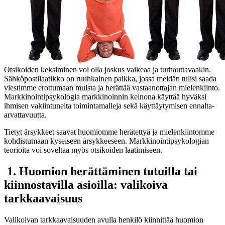
Otsikoiden keksiminen voi olla joskus vaikeaa ja turhauttavaakin.
Sähköpostilaatikko on ruuhkainen paikka, jossa meidän tulisi saada
viestimme erottumaan muista ja herättää vastaanottajan mielenkiinto.
Markkinointipsykologia markkinoinnin keinona käyttää hyväksi
ihmisen vakiintuneita toimintamalleja sekä käyttäytymisen ennalta-
arvattavuutta.
Tietyt ärsykkeet saavat huomiomme herätettyä ja mielenkiintomme
kohdistumaan kyseiseen ärsykkeeseen. Markkinointipsykologian
teorioita voi soveltaa myös otsikoiden laatimiseen.
1. Huomion herättäminen tutuilla tai
kiinnostavilla asioilla: valikoiva
tarkkaavaisuus
Valikoivan tarkkaavaisuuden avulla henkilö kiinnittää huomion