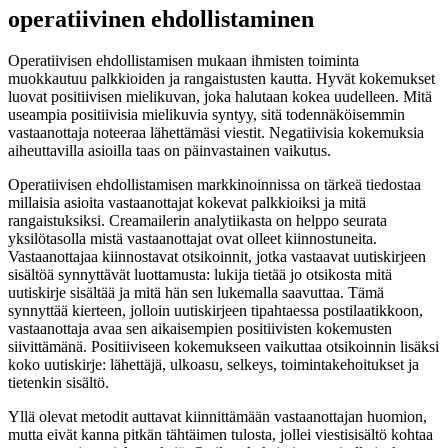
operatiivinen ehdollistaminen
Operatiivisen ehdollistamisen mukaan ihmisten toiminta
muokkautuu palkkioiden ja rangaistusten kautta. Hyvät kokemukset
luovat positiivisen mielikuvan, joka halutaan kokea uudelleen. Mitä
useampia positiivisia mielikuvia syntyy, sitä todennäköisemmin
vastaanottaja noteeraa lähettämäsi viestit. Negatiivisia kokemuksia
aiheuttavilla asioilla taas on päinvastainen vaikutus.
Operatiivisen ehdollistamisen markkinoinnissa on tärkeä tiedostaa
millaisia asioita vastaanottajat kokevat palkkioiksi ja mitä
rangaistuksiksi. Creamailerin analytiikasta on helppo seurata
yksilötasolla mistä vastaanottajat ovat olleet kiinnostuneita.
Vastaanottajaa kiinnostavat otsikoinnit, jotka vastaavat uutiskirjeen
sisältöä synnyttävät luottamusta: lukija tietää jo otsikosta mitä
uutiskirje sisältää ja mitä hän sen lukemalla saavuttaa. Tämä
synnyttää kierteen, jolloin uutiskirjeen tipahtaessa postilaatikkoon,
vastaanottaja avaa sen aikaisempien positiivisten kokemusten
siivittämänä. Positiiviseen kokemukseen vaikuttaa otsikoinnin lisäksi
koko uutiskirje: lähettäjä, ulkoasu, selkeys, toimintakehoitukset ja
tietenkin sisältö.
Yllä olevat metodit auttavat kiinnittämään vastaanottajan huomion,
mutta eivät kanna pitkän tähtäimen tulosta, jollei viestisisältö kohtaa