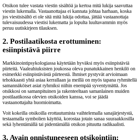
Otsikon tulee vastata viestin sisältöä ja kertoa mitä lukija saavuttaa
viestin lukemalla. Vastaanottajaa ei kannata johtaa harhaan, koska
jos viestisisältö ei ole sitä mitä lukija odottaa, jättää vastaanottaja
tulevaisuudessa viestisi lukematta ja lopulta luultavammin myös
peruu uutiskirjeen tilauksen.
2. Postilaatikosta erottuminen:
esiinpistävä piirre
Markkinointipsykologiassa käytetään hyväksi myös esiinpistäviä
piirteitä. Vaaleahiuksisten joukossa oleva punatukkainen henkilö on
esimerkki esiinpistävästä piirteestä. Ihmiset pystyvät arvioimaan
tehokkaasti yhtä asiaa kerrallaan ja meillä on myös tapana ryhmitellä
samannäköiset asiat ryhmiksi niihin enempää syventymättä. Jos
otsikkosi on samanpituinen ja rakenteeltaan samanlainen muiden
postilaatikossa olevien otsikoiden kanssa, voi se jäädä
vastaanottajalta huomioimatta.
Voit kokeilla otsikoilla erottautumista vaihtelemalla sanajärjestystä,
testaamalla symbolien käyttöä, korostaa jotain sanaa suuraakkosilla
sekä lyhentämällä tai pidentämällä otsikon pituutta radikaalisti.
3. Avain onnistuneeseen otsikointiin: