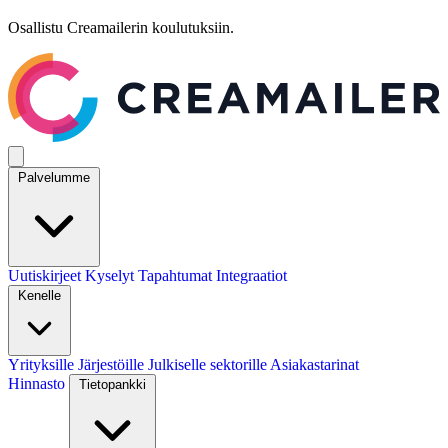
Osallistu Creamailerin koulutuksiin.
Palvelumme
Uutiskirjeet
Kyselyt
Tapahtumat
Integraatiot
Kenelle
Yrityksille
Järjestöille
Julkiselle sektorille
Asiakastarinat
Hinnasto
Tietopankki