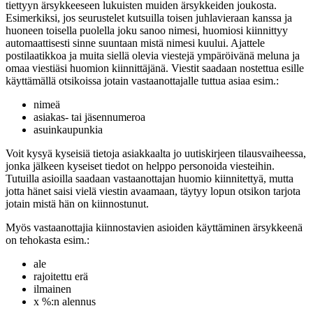
tiettyyn ärsykkeeseen lukuisten muiden ärsykkeiden joukosta.
Esimerkiksi, jos seurustelet kutsuilla toisen juhlavieraan kanssa ja
huoneen toisella puolella joku sanoo nimesi, huomiosi kiinnittyy
automaattisesti sinne suuntaan mistä nimesi kuului. Ajattele
postilaatikkoa ja muita siellä olevia viestejä ympäröivänä meluna ja
omaa viestiäsi huomion kiinnittäjänä. Viestit saadaan nostettua esille
käyttämällä otsikoissa jotain vastaanottajalle tuttua asiaa esim.:
nimeä
asiakas- tai jäsennumeroa
asuinkaupunkia
Voit kysyä kyseisiä tietoja asiakkaalta jo uutiskirjeen tilausvaiheessa,
jonka jälkeen kyseiset tiedot on helppo personoida viesteihin.
Tutuilla asioilla saadaan vastaanottajan huomio kiinnitettyä, mutta
jotta hänet saisi vielä viestin avaamaan, täytyy lopun otsikon tarjota
jotain mistä hän on kiinnostunut.
Myös vastaanottajia kiinnostavien asioiden käyttäminen ärsykkeenä
on tehokasta esim.:
ale
rajoitettu erä
ilmainen
x %:n alennus