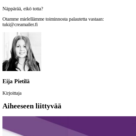
Näppärää, eikö totta?
Otamme mielellämme toiminnosta palautetta vastaan:
tuki@creamailer.fi
Eija Pietilä
Kirjoittaja
Aiheeseen liittyvää