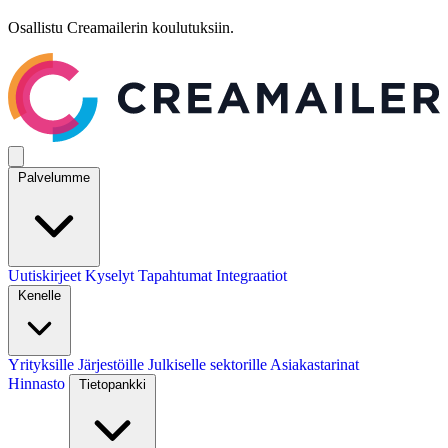
Osallistu Creamailerin koulutuksiin.
Palvelumme
Uutiskirjeet
Kyselyt
Tapahtumat
Integraatiot
Kenelle
Yrityksille
Järjestöille
Julkiselle sektorille
Asiakastarinat
Hinnasto
Tietopankki