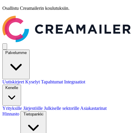
Osallistu Creamailerin koulutuksiin.
Palvelumme
Uutiskirjeet
Kyselyt
Tapahtumat
Integraatiot
Kenelle
Yrityksille
Järjestöille
Julkiselle sektorille
Asiakastarinat
Hinnasto
Tietopankki