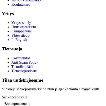
API-dokumentaatio
Koulutukset
Yritys
Yritysesittely
Uutiskirjearkisto
Kumppanuus
Yhteystiedot
In English
Tietosuoja
Käyttöehdot
Anti-Spam Policy
Tietotilinpäätös
Tietosuojaseloste
Tilaa uutiskirjeemme
Vinkkejä sähköpostimarkkinointiin ja ajankohtaista Creamailerilta.
Sähköpostiosoite