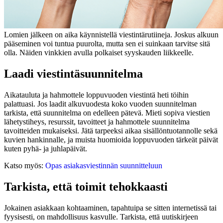
Lomien jälkeen on aika käynnistellä viestintärutiineja. Joskus alkuun
pääseminen voi tuntua puurolta, mutta sen ei suinkaan tarvitse sitä
olla. Näiden vinkkien avulla polkaiset syyskauden liikkeelle.
Laadi viestintäsuunnitelma
Aikatauluta ja hahmottele loppuvuoden viestintä heti töihin
palattuasi. Jos laadit alkuvuodesta koko vuoden suunnitelman
tarkista, että suunnitelma on edelleen pätevä. Mieti sopiva viestien
lähetystiheys, resurssit, tavoitteet ja hahmottele suunnitelma
tavoitteiden mukaiseksi. Jätä tarpeeksi aikaa sisällöntuotannolle sekä
kuvien hankinnalle, ja muista huomioida loppuvuoden tärkeät päivät
kuten pyhä- ja juhlapäivät.
Katso myös:
Opas asiakasviestinnän suunnitteluun
Tarkista, että toimit tehokkaasti
Jokainen asiakkaan kohtaaminen, tapahtuipa se sitten internetissä tai
fyysisesti, on mahdollisuus kasvulle. Tarkista, että uutiskirjeen