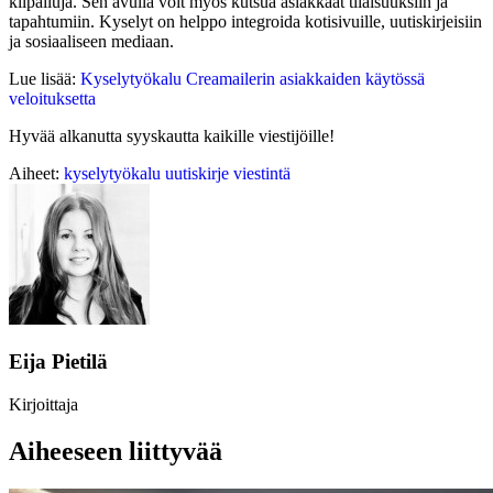
kilpailuja. Sen avulla voit myös kutsua asiakkaat tilaisuuksiin ja
tapahtumiin. Kyselyt on helppo integroida kotisivuille, uutiskirjeisiin
ja sosiaaliseen mediaan.
Lue lisää:
Kyselytyökalu Creamailerin asiakkaiden käytössä
veloituksetta
Hyvää alkanutta syyskautta kaikille viestijöille!
Aiheet:
kyselytyökalu
uutiskirje
viestintä
Eija Pietilä
Kirjoittaja
Aiheeseen liittyvää