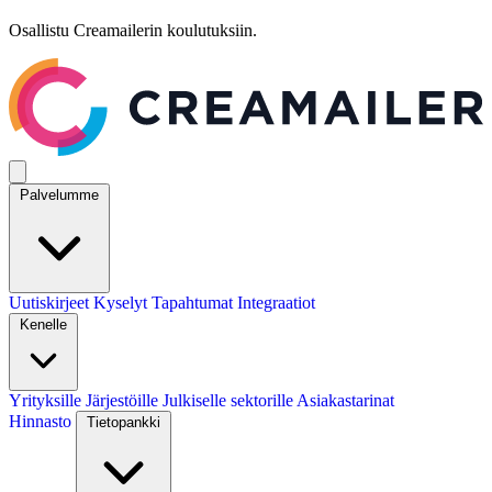
Osallistu Creamailerin koulutuksiin.
Palvelumme
Uutiskirjeet
Kyselyt
Tapahtumat
Integraatiot
Kenelle
Yrityksille
Järjestöille
Julkiselle sektorille
Asiakastarinat
Hinnasto
Tietopankki