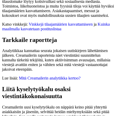
tilauslomake löytyy kotisivuiltasi sekä sosiaalisesta mediasta.
Toimistoa, liikehuoneistoa ja muita fyysisiä tiloja voi käyttää hyväksi
tilaajamäärien kasvattamiseen. Asiakastapaamiset, messut ja
kokoukset ovat myös mahdollisuuksia uusien tilaajien saamiseksi.
Katso vinkkejä:
Vinkkejä tilaajamäärien kasvattamiseen
ja
Kuinka
maailmalla kasvatetaan postituslistaa
Tarkkaile raportteja
Analytiikkaa kannattaa seurata jokaisen uutiskirjeen lähettämisen
jälkeen. Creamailerin raporteista näet viestintäsi suunnittelun
kannalta tärkeitä tekijöitä, kuten aktiivisimman avausajan, millaisia
viestejä avattiin eniten ja vähiten sekä mitä viestejä vastaanottajat
jakoivat eteenpäin.
Lue lisää:
Mitä Creamailerin analytiikka kertoo?
Liitä kyselytyökalu osaksi
viestintäkokonaisuutta
Creamailerin uusi kyselytyökalu on näppärä keino pitää yhteyttä
asiakkaisiin ja jäseniin, selvittää heidän mieltymyksiään sekä pitää