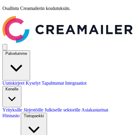
Osallistu Creamailerin koulutuksiin.
Palvelumme
Uutiskirjeet
Kyselyt
Tapahtumat
Integraatiot
Kenelle
Yrityksille
Järjestöille
Julkiselle sektorille
Asiakastarinat
Hinnasto
Tietopankki