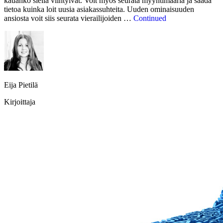
kauanko siellä viihtyivät. Voit myös seurata myyntimääriä ja saada
tietoa kuinka loit uusia asiakassuhteita. Uuden ominaisuuden
ansiosta voit siis seurata vierailijoiden …
Continued
Eija Pietilä
Kirjoittaja