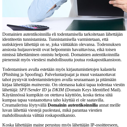
Domainien autentikoinnilla eli todentamisella tarkoitetaan lähettäjän
identiteetin tunnistamista. Tunnistamisella varmistetaan, että
uutiskirjeen lähettäjä on se, joka väittääkin olevansa. Todennuksen
ansiosta huijausviestit ovat helpommin havaittavissa, eikä toisen
nimissä lähettäminen onnistu helposti. Domainien autentikoinnilla
pienennät myös viestiesi mahdollisuutta joutua roskapostikansioon.
Todentamisen avulla estetään myös kirjautumistietojen kalastelu
(Phishing ja Spoofing). Palveluntarjoajat ja muut vastaanottavat
tahot pystyvät todentamistietojen avulla seuraamaan ja pitämään
kirjaa lähettäjän
maineesta.
On olemassa kaksi tapaa todentaa viestin
lähettäjä:
SPF/Sender ID
ja
DKIM
(Domain Keys Identified Mail).
Käytännössä kumpikin on otettava käyttöön, koska tietoa siitä
kumpaa tapaa vastaanottava taho käyttää ei ole saatavilla.
Creamailerista löytyvällä
Domainin autentikoinnilla
annat meille
luvan lähettää viestejä puolestasi, mikä parantaa viestien
mahdollisuuksia välttää roskapostikansio.
Koska lähettäjän maine perustuu myös lähettäjän IP-osoitteeseen,