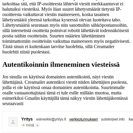
tarkoittaa sitä, että IP-osoitteesta lähtevät viestit merkkaantuvat ei
halutuiksi viesteiksi. Myös liian suuret lähetysmäärät tietystä IP-
osoitteesta vaikuttavat viestin maineeseen, koska tasainen
lähetysmäärä yleensä tarkoittaa kyseessä olevan luotettava taho.
Lähetysmääriä seurataan myös niin sanottuihin sähköpostiansoihin,
sillä internetistä osoitteita poimivat robotit lähettävät todennäköisesti
postia näihin osoitteisiin. Suurten määrien lähettäminen
toimimattomiin osoitteisiin vaikuttaa maineeseen myös negatiivisesti.
Tästä sinun ei kuitenkaan tarvitse huolehtia, sillä Creamailer
huolehtii niistä puolestasi.
Autentikoinnin ilmeneminen viesteissä
Jos sinulla on käytössä domainien autentikointi, näyt viestin
lähettäjänä. Creamailer autentikoi viestit niiden lähettäjien puolesta,
joilla ei ole käytössä omaa domainien autentikointia. Suurimmalle
osalle vastaanottajistasi tämä ei tule esille millään muotoa, mutta
esimerkiksi Gmailin käyttäjillä tämä näkyy viestin lähettäjäkentässä
seuraavasti: