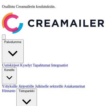
Osallistu Creamailerin koulutuksiin.
Palvelumme
Uutiskirjeet
Kyselyt
Tapahtumat
Integraatiot
Kenelle
Yrityksille
Järjestöille
Julkiselle sektorille
Asiakastarinat
Hinnasto
Tietopankki