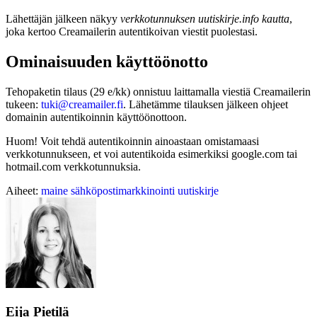
Lähettäjän jälkeen näkyy
verkkotunnuksen uutiskirje.info kautta
,
joka kertoo Creamailerin autentikoivan viestit puolestasi.
Ominaisuuden käyttöönotto
Tehopaketin tilaus (29 e/kk) onnistuu laittamalla viestiä Creamailerin
tukeen:
tuki@creamailer.fi
. Lähetämme tilauksen jälkeen ohjeet
domainin autentikoinnin käyttöönottoon.
Huom! Voit tehdä autentikoinnin ainoastaan omistamaasi
verkkotunnukseen, et voi autentikoida esimerkiksi google.com tai
hotmail.com verkkotunnuksia.
Aiheet:
maine
sähköpostimarkkinointi
uutiskirje
Eija Pietilä