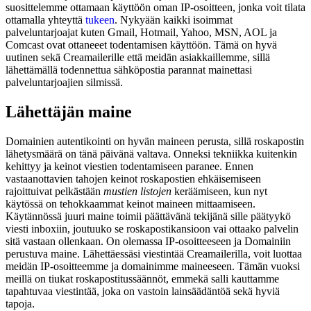
suosittelemme ottamaan käyttöön oman IP-osoitteen, jonka voit tilata
ottamalla yhteyttä
tukeen
. Nykyään kaikki isoimmat
palveluntarjoajat kuten Gmail, Hotmail, Yahoo, MSN, AOL ja
Comcast ovat ottaneeet todentamisen käyttöön. Tämä on hyvä
uutinen sekä Creamailerille että meidän asiakkaillemme, sillä
lähettämällä todennettua sähköpostia parannat mainettasi
palveluntarjoajien silmissä.
Lähettäjän maine
Domainien autentikointi on hyvän maineen perusta, sillä roskapostin
lähetysmäärä on tänä päivänä valtava. Onneksi tekniikka kuitenkin
kehittyy ja keinot viestien todentamiseen paranee. Ennen
vastaanottavien tahojen keinot roskapostien ehkäisemiseen
rajoittuivat pelkästään
mustien listojen
keräämiseen, kun nyt
käytössä on tehokkaammat keinot maineen mittaamiseen.
Käytännössä juuri maine toimii päättävänä tekijänä sille päätyykö
viesti inboxiin, joutuuko se roskapostikansioon vai ottaako palvelin
sitä vastaan ollenkaan. On olemassa IP-osoitteeseen ja Domainiin
perustuva maine. Lähettäessäsi viestintää Creamailerilla, voit luottaa
meidän IP-osoitteemme ja domainimme maineeseen. Tämän vuoksi
meillä on tiukat roskapostitussäännöt, emmekä salli kauttamme
tapahtuvaa viestintää, joka on vastoin lainsäädäntöä sekä hyviä
tapoja.