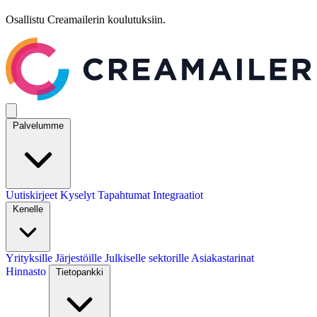
Osallistu Creamailerin koulutuksiin.
Palvelumme
Uutiskirjeet
Kyselyt
Tapahtumat
Integraatiot
Kenelle
Yrityksille
Järjestöille
Julkiselle sektorille
Asiakastarinat
Hinnasto
Tietopankki