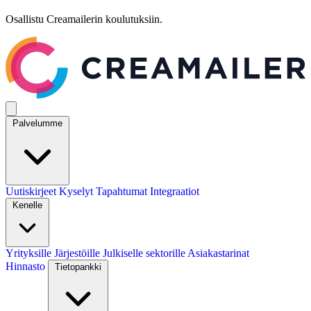
Osallistu Creamailerin koulutuksiin.
Palvelumme
Uutiskirjeet
Kyselyt
Tapahtumat
Integraatiot
Kenelle
Yrityksille
Järjestöille
Julkiselle sektorille
Asiakastarinat
Hinnasto
Tietopankki