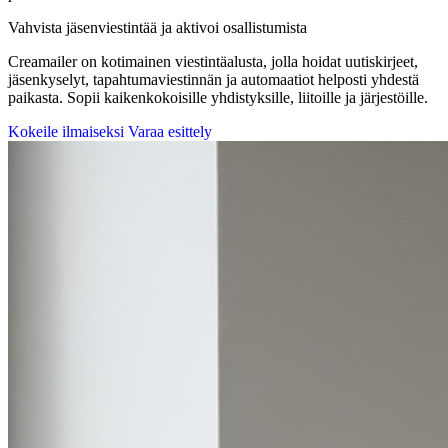
Vahvista jäsenviestintää ja aktivoi osallistumista
Creamailer on kotimainen viestintäalusta, jolla hoidat uutiskirjeet,
jäsenkyselyt, tapahtumaviestinnän ja automaatiot helposti yhdestä
paikasta. Sopii kaikenkokoisille yhdistyksille, liitoille ja järjestöille.
Kokeile ilmaiseksi
Varaa esittely