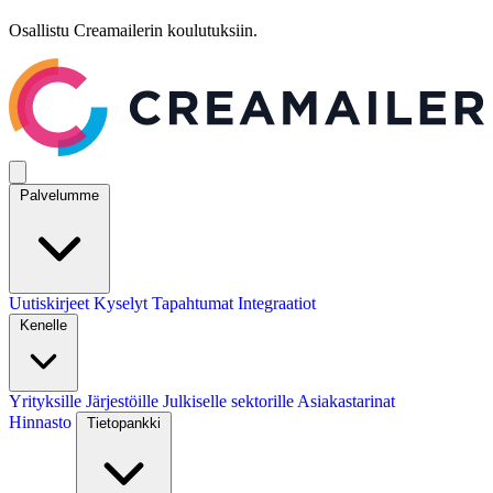
Osallistu Creamailerin koulutuksiin.
Palvelumme
Uutiskirjeet
Kyselyt
Tapahtumat
Integraatiot
Kenelle
Yrityksille
Järjestöille
Julkiselle sektorille
Asiakastarinat
Hinnasto
Tietopankki