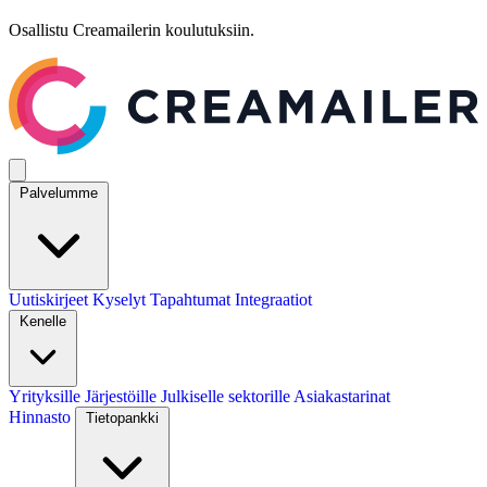
Osallistu Creamailerin koulutuksiin.
Palvelumme
Uutiskirjeet
Kyselyt
Tapahtumat
Integraatiot
Kenelle
Yrityksille
Järjestöille
Julkiselle sektorille
Asiakastarinat
Hinnasto
Tietopankki