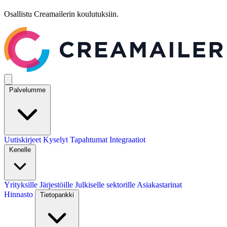
Osallistu Creamailerin koulutuksiin.
Palvelumme
Uutiskirjeet
Kyselyt
Tapahtumat
Integraatiot
Kenelle
Yrityksille
Järjestöille
Julkiselle sektorille
Asiakastarinat
Hinnasto
Tietopankki