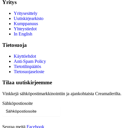
Yritys
Yritysesittely
Uutiskirjearkisto
Kumppanuus
Yhteystiedot
In English
Tietosuoja
Käyttöehdot
Anti-Spam Policy
Tietotilinpäätös
Tietosuojaseloste
Tilaa uutiskirjeemme
Vinkkejä sähköpostimarkkinointiin ja ajankohtaista Creamailerilta.
Sähköpostiosoite
Tilaa
Seuraa meitä
Facebook