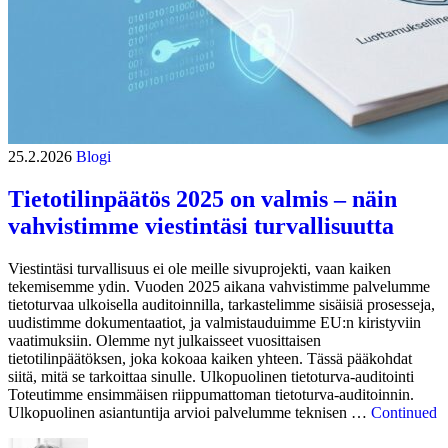
25.2.2026
Blogi
Tietotilinpäätös 2025 on valmis – näin
vahvistimme viestintäsi turvallisuutta
Viestintäsi turvallisuus ei ole meille sivuprojekti, vaan kaiken
tekemisemme ydin. Vuoden 2025 aikana vahvistimme palvelumme
tietoturvaa ulkoisella auditoinnilla, tarkastelimme sisäisiä prosesseja,
uudistimme dokumentaatiot, ja valmistauduimme EU:n kiristyviin
vaatimuksiin. Olemme nyt julkaisseet vuosittaisen
tietotilinpäätöksen, joka kokoaa kaiken yhteen. Tässä pääkohdat
siitä, mitä se tarkoittaa sinulle. Ulkopuolinen tietoturva-auditointi
Toteutimme ensimmäisen riippumattoman tietoturva-auditoinnin.
Ulkopuolinen asiantuntija arvioi palvelumme teknisen …
Continued