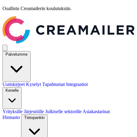
Osallistu Creamailerin koulutuksiin.
Palvelumme
Uutiskirjeet
Kyselyt
Tapahtumat
Integraatiot
Kenelle
Yrityksille
Järjestöille
Julkiselle sektorille
Asiakastarinat
Hinnasto
Tietopankki