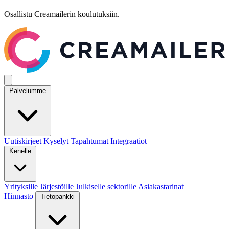
Osallistu Creamailerin koulutuksiin.
Palvelumme
Uutiskirjeet
Kyselyt
Tapahtumat
Integraatiot
Kenelle
Yrityksille
Järjestöille
Julkiselle sektorille
Asiakastarinat
Hinnasto
Tietopankki