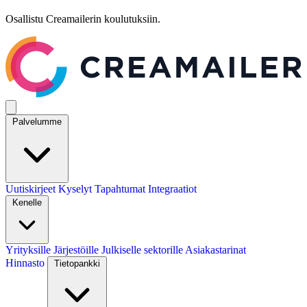
Osallistu Creamailerin koulutuksiin.
Palvelumme
Uutiskirjeet
Kyselyt
Tapahtumat
Integraatiot
Kenelle
Yrityksille
Järjestöille
Julkiselle sektorille
Asiakastarinat
Hinnasto
Tietopankki