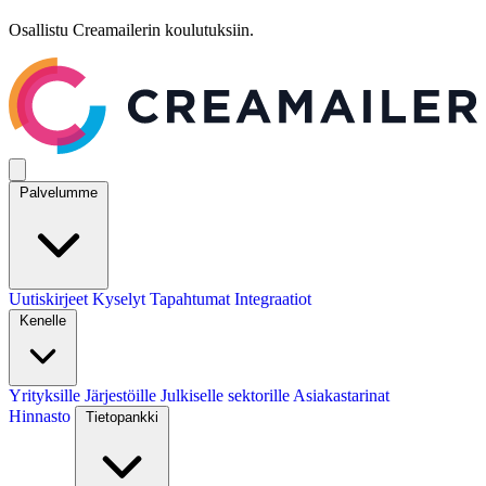
Osallistu Creamailerin koulutuksiin.
Palvelumme
Uutiskirjeet
Kyselyt
Tapahtumat
Integraatiot
Kenelle
Yrityksille
Järjestöille
Julkiselle sektorille
Asiakastarinat
Hinnasto
Tietopankki