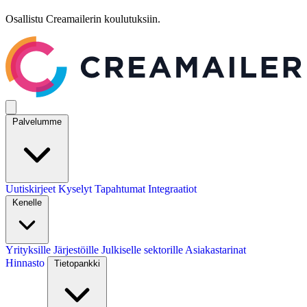
Osallistu Creamailerin koulutuksiin.
Palvelumme
Uutiskirjeet
Kyselyt
Tapahtumat
Integraatiot
Kenelle
Yrityksille
Järjestöille
Julkiselle sektorille
Asiakastarinat
Hinnasto
Tietopankki