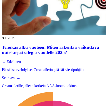
8.1.2025
Tehokas alku vuoteen: Miten rakentaa vaikuttava
uutiskirjestrategia vuodelle 2025?
←
Edellinen
Pääsiäistervehdykset Creamailerin pääsiäisviestipohjilla
Seuraava
→
Creamailerille jälleen korkein AAA-luottoluokitus