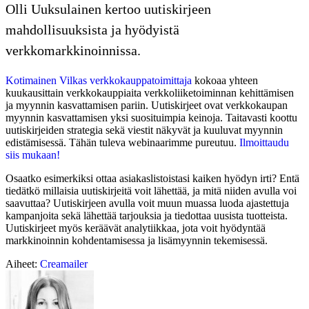
Olli Uuksulainen kertoo uutiskirjeen
mahdollisuuksista ja hyödyistä
verkkomarkkinoinnissa.
Kotimainen Vilkas verkkokauppatoimittaja
kokoaa yhteen
kuukausittain verkkokauppiaita verkkoliiketoiminnan kehittämisen
ja myynnin kasvattamisen pariin. Uutiskirjeet ovat verkkokaupan
myynnin kasvattamisen yksi suosituimpia keinoja. Taitavasti koottu
uutiskirjeiden strategia sekä viestit näkyvät ja kuuluvat myynnin
edistämisessä. Tähän tuleva webinaarimme pureutuu.
Ilmoittaudu
siis mukaan!
Osaatko esimerkiksi ottaa asiakaslistoistasi kaiken hyödyn irti? Entä
tiedätkö millaisia uutiskirjeitä voit lähettää, ja mitä niiden avulla voi
saavuttaa? Uutiskirjeen avulla voit muun muassa luoda ajastettuja
kampanjoita sekä lähettää tarjouksia ja tiedottaa uusista tuotteista.
Uutiskirjeet myös keräävät analytiikkaa, jota voit hyödyntää
markkinoinnin kohdentamisessa ja lisämyynnin tekemisessä.
Aiheet:
Creamailer