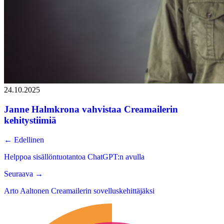
24.10.2025
Janne Halmkrona vahvistaa Creamailerin
kehitystiimiä
←
Edellinen
Helppoa sisällöntuotantoa ChatGPT:n avulla
Seuraava
→
Arto Aaltonen Creamailerin sovelluskehittäjäksi