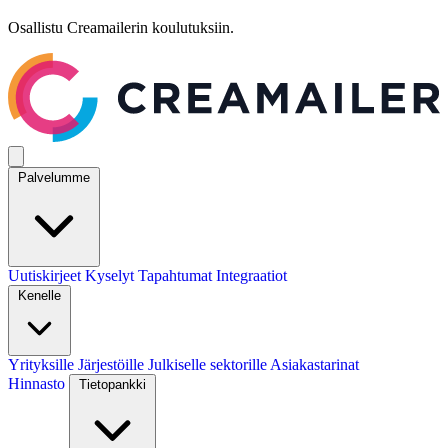
Osallistu Creamailerin koulutuksiin.
Palvelumme
Uutiskirjeet
Kyselyt
Tapahtumat
Integraatiot
Kenelle
Yrityksille
Järjestöille
Julkiselle sektorille
Asiakastarinat
Hinnasto
Tietopankki