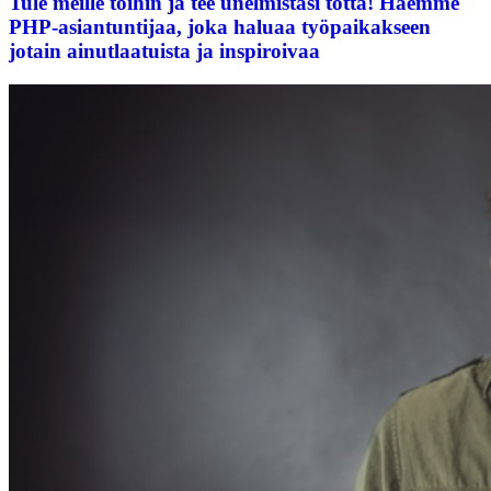
Tule meille töihin ja tee unelmistasi totta! Haemme
PHP-asiantuntijaa, joka haluaa työpaikakseen
jotain ainutlaatuista ja inspiroivaa