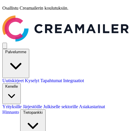
Osallistu Creamailerin koulutuksiin.
Palvelumme
Uutiskirjeet
Kyselyt
Tapahtumat
Integraatiot
Kenelle
Yrityksille
Järjestöille
Julkiselle sektorille
Asiakastarinat
Hinnasto
Tietopankki