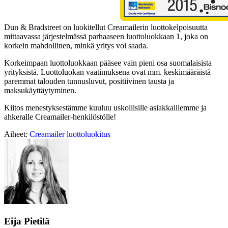
Dun & Bradstreet on luokitellut Creamailerin luottokelpoisuutta
mittaavassa järjestelmässä parhaaseen luottoluokkaan 1, joka on
korkein mahdollinen, minkä yritys voi saada.
Korkeimpaan luottoluokkaan pääsee vain pieni osa suomalaisista
yrityksistä. Luottoluokan vaatimuksena ovat mm. keskimääräistä
paremmat talouden tunnusluvut, positiivinen tausta ja
maksukäyttäytyminen.
Kiitos menestyksestämme kuuluu uskollisille asiakkaillemme ja
ahkeralle Creamailer-henkilöstölle!
Aiheet:
Creamailer
luottoluokitus
Eija Pietilä