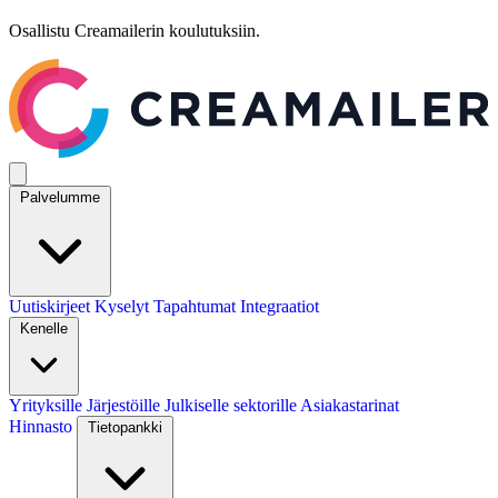
Osallistu Creamailerin koulutuksiin.
Palvelumme
Uutiskirjeet
Kyselyt
Tapahtumat
Integraatiot
Kenelle
Yrityksille
Järjestöille
Julkiselle sektorille
Asiakastarinat
Hinnasto
Tietopankki