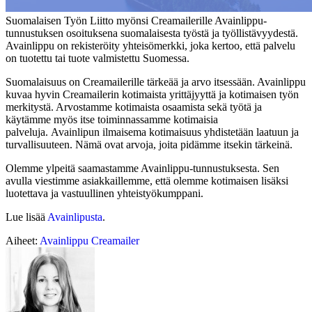
Suomalaisen Työn Liitto myönsi Creamailerille Avainlippu-
tunnustuksen osoituksena suomalaisesta työstä ja työllistävyydestä.
Avainlippu on rekisteröity yhteisömerkki, joka kertoo, että palvelu
on tuotettu tai tuote valmistettu Suomessa.
Suomalaisuus on Creamailerille tärkeää ja arvo itsessään. Avainlippu
kuvaa hyvin Creamailerin kotimaista yrittäjyyttä ja kotimaisen työn
merkitystä. Arvostamme kotimaista osaamista sekä työtä ja
käytämme myös itse toiminnassamme kotimaisia
palveluja.
Avainlipun ilmaisema kotimaisuus yhdistetään laatuun ja
turvallisuuteen. Nämä ovat arvoja, joita pidämme itsekin tärkeinä.
Olemme ylpeitä saamastamme Avainlippu-tunnustuksesta. Sen
avulla viestimme asiakkaillemme, että olemme kotimaisen lisäksi
luotettava ja vastuullinen yhteistyökumppani.
Lue lisää
Avainlipusta
.
Aiheet:
Avainlippu
Creamailer