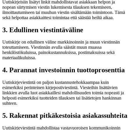
Uutiskirjeisiin lisätyt linkit mahdollistavat asiakkaan helpon ja
nopean siirtymisen viestin lukemisesta tilauksen tekemiseen,
ilmoittautumiseen tai muuhun viestin sisältämään toimintoon. Tämä
sekä helpottaa asiakkaittesi toimintaa että säästää heiltä aikaa.
3. Edullinen viestintäväline
Uutiskirje on edullinen väline markkinoinnin ja muun viestinnän
toteuttamiseen. Viestinnän avulla säästät muun muassa
henkilöstökuluissa, painokustannuksissa, postimaksuissa sekä
materiaalikuluissa.
4. Parannat investoinnin tuottoprosenttia
Uutiskirjeviestintä on paljon kustannustehokkaampaa kuin
esimerkiksi perinteinen kirjepostiviestintä. Viesteihin lisättävien
linkkien avulla luot asiakkaillesi mahdollisuuden toimia nopeasti ja
helposti esimerkiksi tuotteiden tilauksen tai lisätietojen hankinnan
suhteen.
5. Rakennat pitkäkestoisia asiakassuhteita
Uutiskirjeviestintä mahdollistaa vastavuoroisen kommunikoinnin