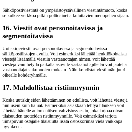
Sähköpostiviestintä on ympäristöystävällinen viestintämuoto, koska
se kulkee verkkoa pitkin polttoainetta kuluttavien menopelien sijaan.
16. Viestit ovat personoitavissa ja
segmentoitavissa
Uutiskirjeviestit ovat personoitavissa ja segmentoitavissa
sähköpostilistojen avulla. Voit esimerkiksi lähettää henkilökohtaisia
viestejä lisäämällä viestiin vastaanottajan nimen, voit lähettää
viestejä vain tietyllä paikalla asuville vastaanottajille tai voit jaotella
vastaanottajat sukupuolen mukaan. Näin kohdistat viestinnän juuri
oikealle kohderyhmälle.
17. Mahdollistaa ristiinmyynnin
Koska uutiskirjeiden lähettäminen on edullista, voit lähettää viestejä
niin usein kuin haluat. Esimerkiksi asiakkaan tehtyä tilauksen voit
lähettää hänelle automaattisen vahvistusviestin, joka tarjoaa oivan
tilaisuuden tuotteiden ristiinmyynnille. Voit esimerkiksi tarjota
uimapuvun ostajalle tilaisuutta lisätä ostoskoriinsa vielä vaikkapa
pyyhkeen.