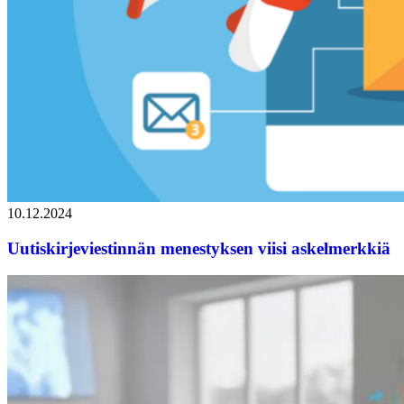
10.12.2024
Uutiskirjeviestinnän menestyksen viisi askelmerkkiä