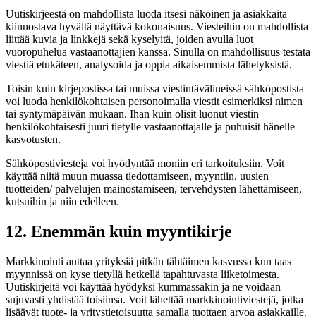
Uutiskirjeestä on mahdollista luoda itsesi näköinen ja asiakkaita
kiinnostava hyvältä näyttävä kokonaisuus. Viesteihin on mahdollista
liittää kuvia ja linkkejä sekä kyselyitä, joiden avulla luot
vuoropuhelua vastaanottajien kanssa. Sinulla on mahdollisuus testata
viestiä etukäteen, analysoida ja oppia aikaisemmista lähetyksistä.
Toisin kuin kirjepostissa tai muissa viestintävälineissä sähköpostista
voi luoda henkilökohtaisen personoimalla viestit esimerkiksi nimen
tai syntymäpäivän mukaan. Ihan kuin olisit luonut viestin
henkilökohtaisesti juuri tietylle vastaanottajalle ja puhuisit hänelle
kasvotusten.
Sähköpostiviesteja voi hyödyntää moniin eri tarkoituksiin. Voit
käyttää niitä muun muassa tiedottamiseen, myyntiin, uusien
tuotteiden/ palvelujen mainostamiseen, tervehdysten lähettämiseen,
kutsuihin ja niin edelleen.
12. Enemmän kuin myyntikirje
Markkinointi auttaa yrityksiä pitkän tähtäimen kasvussa kun taas
myynnissä on kyse tietyllä hetkellä tapahtuvasta liiketoimesta.
Uutiskirjeitä voi käyttää hyödyksi kummassakin ja ne voidaan
sujuvasti yhdistää toisiinsa. Voit lähettää markkinointiviestejä, jotka
lisäävät tuote- ja yritystietoisuutta samalla tuottaen arvoa asiakkaille.