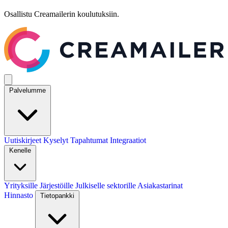
Osallistu Creamailerin koulutuksiin.
Palvelumme
Uutiskirjeet
Kyselyt
Tapahtumat
Integraatiot
Kenelle
Yrityksille
Järjestöille
Julkiselle sektorille
Asiakastarinat
Hinnasto
Tietopankki