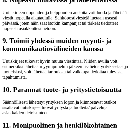
Uutiskirjeen nopeuden ja helppouden ansioita voit luoda ja lähettää
viestit nopealla aikataululla. Sähköpostiviestejä luetaan useasti
päivässä, joten näin saat isotkin kampanjat tai tärkeät tiedotteet
nopeasti asiakkaittesi tietoon.
9. Toimii yhdessä muiden myynti- ja
kommunikaatiovälineiden kanssa
Uutiskirjeet tukevat hyvin muuta viestintää. Niiden avulla voit
esimerkiksi lähettää myyntipuhelun jälkeen lisätietoa yrityksestäsi ja
tuotteistasi, voit lähettää tarjouksia tai vaikkapa tiedottaa tulevista
tapahtumista.
10. Parannat tuote- ja yritystietoisuutta
Säännöllisesti lähetetyt yrityksen logon ja kiinnostavat otsikot
sisältävät uutiskirjeet tuovat yritystä ja tuotteita/ palveluja
asiakkaiden tietoisuuteen.
11. Monipuolinen ja henkilökohtainen