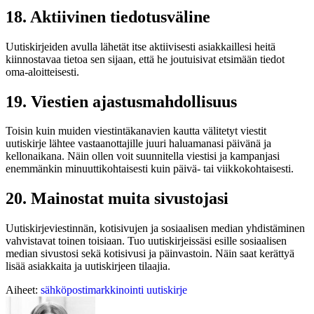
18. Aktiivinen tiedotusväline
Uutiskirjeiden avulla lähetät itse aktiivisesti asiakkaillesi heitä
kiinnostavaa tietoa sen sijaan, että he joutuisivat etsimään tiedot
oma-aloitteisesti.
19. Viestien ajastusmahdollisuus
Toisin kuin muiden viestintäkanavien kautta välitetyt viestit
uutiskirje lähtee vastaanottajille juuri haluamanasi päivänä ja
kellonaikana. Näin ollen voit suunnitella viestisi ja kampanjasi
enemmänkin minuuttikohtaisesti kuin päivä- tai viikkokohtaisesti.
20. Mainostat muita sivustojasi
Uutiskirjeviestinnän, kotisivujen ja sosiaalisen median yhdistäminen
vahvistavat toinen toisiaan. Tuo uutiskirjeissäsi esille sosiaalisen
median sivustosi sekä kotisivusi ja päinvastoin. Näin saat kerättyä
lisää asiakkaita ja uutiskirjeen tilaajia.
Aiheet:
sähköpostimarkkinointi
uutiskirje