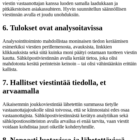
viestin vastaanottajan kanssa luoden samalla laadukkaan ja
pitkäkestoisen asiakassuhteen. Hyvin suunnitellun säännöllisen
viestinnän avulla et joudu unohduksiin.
6. Tulokset ovat analysoitavissa
Analysointitoiminto mahdollistaa moninaisen tiedon keräämisen
esimerkiksi viestien perillemenosta, avauksista, linkkien
klikkauksista sekä siitä kuinka moni päätyi ostamaan tuotteen viestin
kautta. Sähköpostiviestinnän avulla keräät tietoa, joka olisi
mahdotonta kerätä perinteisin keinoin – tai olisi vähintäänkin erittäin
kallista.
7. Hallitset viestintää tiedolla, et
arvaamalla
Aikaisemmin joukkoviestintää lähetettiin summassa tietylle
vastaanottajajoukolle siinä toivossa, että se kiinnostaisi edes osaa
vastaanottajista. Sähköpostiviestinnästä kerätyn analytiikan sekä
sähköpostiosoitteiston avulla arvailua ei enää tarvita, vaan viestit
voidaan kohdistaa juuri oikeille kohderyhmille.
8. Nopeasti luotavissa ja lähetettävissä