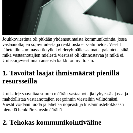
Joukkoviestintä oli pitkään yhdensuuntaista kommunikointia, jossa
vastaanottajien sopivuudesta ja reaktioista ei saatu tietoa. Viestit
lähetettiin summassa tietylle kohderyhmälle saamatta palautetta siitä,
mikä vastaanottajien mielestä viestissä oli kiinnostavaa ja mikä ei.
Uutiskirjeviestinnän ansiosta kaikki on nyt toisin.
1. Tavoitat laajat ihmismäärät pienillä
resursseilla
Uutiskirje saavuttaa suuren määrän vastaanottajia lyhyessä ajassa ja
mahdollistaa vastaanottajien reagoinnin viesteihin välittömästi.
Viestit voidaan luoda ja lähettää nopeasti ja kustannustehokkaasti
pienellä henkilöresurssimäärällä.
2. Tehokas kommunikointiväline