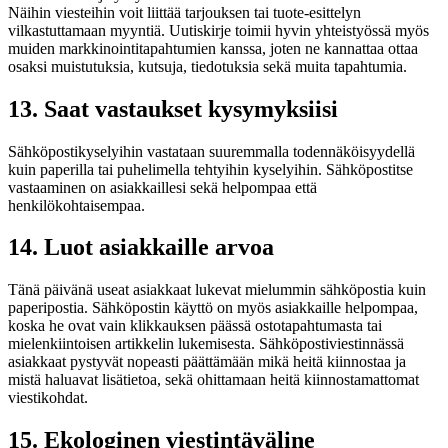
Näihin viesteihin voit liittää tarjouksen tai tuote-esittelyn
vilkastuttamaan myyntiä. Uutiskirje toimii hyvin yhteistyössä myös
muiden markkinointitapahtumien kanssa, joten ne kannattaa ottaa
osaksi muistutuksia, kutsuja, tiedotuksia sekä muita tapahtumia.
13. Saat vastaukset kysymyksiisi
Sähköpostikyselyihin vastataan suuremmalla todennäköisyydellä
kuin paperilla tai puhelimella tehtyihin kyselyihin. Sähköpostitse
vastaaminen on asiakkaillesi sekä helpompaa että
henkilökohtaisempaa.
14. Luot asiakkaille arvoa
Tänä päivänä useat asiakkaat lukevat mielummin sähköpostia kuin
paperipostia. Sähköpostin käyttö on myös asiakkaille helpompaa,
koska he ovat vain klikkauksen päässä ostotapahtumasta tai
mielenkiintoisen artikkelin lukemisesta. Sähköpostiviestinnässä
asiakkaat pystyvät nopeasti päättämään mikä heitä kiinnostaa ja
mistä haluavat lisätietoa, sekä ohittamaan heitä kiinnostamattomat
viestikohdat.
15. Ekologinen viestintäväline