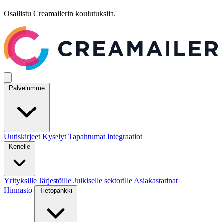
Osallistu Creamailerin koulutuksiin.
Palvelumme
Uutiskirjeet
Kyselyt
Tapahtumat
Integraatiot
Kenelle
Yrityksille
Järjestöille
Julkiselle sektorille
Asiakastarinat
Hinnasto
Tietopankki