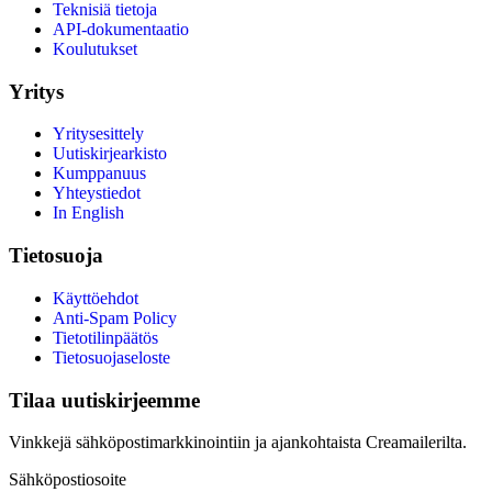
Teknisiä tietoja
API-dokumentaatio
Koulutukset
Yritys
Yritysesittely
Uutiskirjearkisto
Kumppanuus
Yhteystiedot
In English
Tietosuoja
Käyttöehdot
Anti-Spam Policy
Tietotilinpäätös
Tietosuojaseloste
Tilaa uutiskirjeemme
Vinkkejä sähköpostimarkkinointiin ja ajankohtaista Creamailerilta.
Sähköpostiosoite